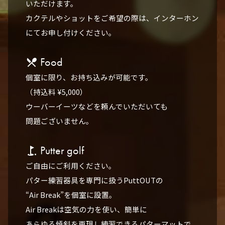
いただけます。
カクテルやショットをご希望の際は、インターホン
にてお申し付けください。
Food
local_dining
個室に限り、お持ち込みが可能です。
（持込料 ¥5,000）
ウーバーイーツなどを頼んでいただいても
問題ございません。
Putter golf
golf_course
ご自由にご利用ください。
パター練習器具を専門に扱うPuttOUTの
“Air Break”を個室に設置。
Air Breakは空気の力を使い、簡単に
あらゆる傾斜を再現し練習できる
パターマットで