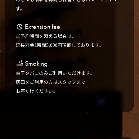
す。
Extension fee
update
ご予約時間を超える場合は、
延長料金1時間5,000円頂戴しております。
Smoking
vaping_rooms
電子タバコのみご利用いただけます。
灰皿をご利用の方はスタッフまで
お声かけください。